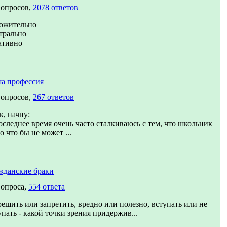
вопросов,
2078 ответов
ожительно
трально
ативно
а профессия
вопросов,
267 ответов
к, начну:
оследнее время очень часто сталкиваюсь с тем, что школьник
о что бы не может ...
жданские браки
вопроса,
554 ответа
решить или запретить, вредно или полезно, вступать или не
упать - какой точки зрения придержив...