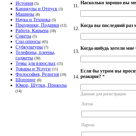
Насколько хорошо вы ме
История
(5)
11.
Каникулы и Отпуск
(3)
Машины
(8)
Наука и Техника
(3)
Праздники, Подарки
Когда вы последний раз 
(12)
12.
Работа, Карьера
(18)
Советы
(5)
Соц.опросы
(65)
Субкультуры
(7)
Когда-нибудь хотели мне 
13.
Телефоны, плееры,
гаджеты
(30)
Темы для взрослых
(15)
Товары и Услуги
(11)
Если бы утром вы просну
Философия, Религия
(19)
реакция?
*
14.
Шоппинг
(6)
Юмор, Шутки, Приколы
(14)
Данные для регистрации
Логин
Пароль