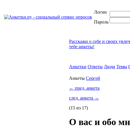
Логин
Пароль
Расскажи о себе и своих увле
тебе анкеты!
Анкетки
Ответы
Люди
Темы
Анкеты
Сергей
←
пред. анкета
след. анкета
→
(15 из 17)
О вас и обо м