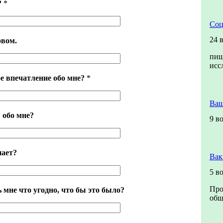
?
*
Соц
24 
овом.
пиш
исс
е впечатление обо мне?
*
Ваш
 обо мне?
9 в
нает?
Вак
5 в
Про
 мне что угодно, что бы это было?
общ