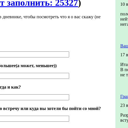
т заполнить: 25327
)
10 
пол
в дневнике, чтобы посмотреть что я о вас скажу (не
ней
нег
Ваш
17 
Ита
большее(а может, меньшее))
В п
не т
гда и как?
Гра
23 
 встречу или куда вы хотели бы пойти со мной?
Раз
вст