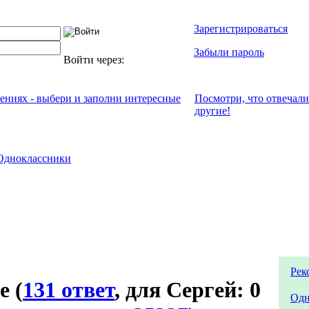
Зарегистрироваться
Забыли пароль
Войти через:
чениях - выбери и заполни интересные
Посмотри, что отвeчали
другие!
Одноклассники
Рек
не
(
131 ответ
, для Сергей: 0
Одн