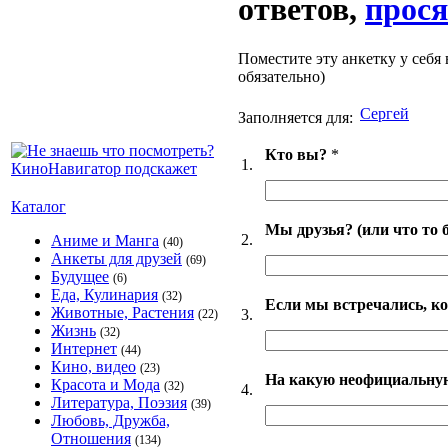
ответов,
прося
Поместите эту анкетку у себя 
обязательно)
Сергей
Заполняется для:
Кто вы?
*
1.
Каталог
Мы друзья? (или что то 
2.
Аниме и Манга
(40)
Анкеты для друзей
(69)
Будущее
(6)
Еда, Кулинария
(32)
Если мы встречались, ко
Животные, Растения
3.
(22)
Жизнь
(32)
Интернет
(44)
Кино, видео
(23)
На какую неофициальную
Красота и Мода
(32)
4.
Литература, Поэзия
(39)
Любовь, Дружба,
Отношения
(134)