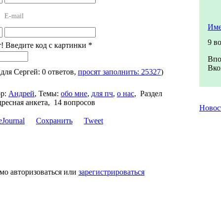
E-mail
Име
9 в
т! Введите код с картинки
*
Впо
Вко
 для Сергей: 0 ответов,
просят заполнить: 25327
)
р:
Андрей
,
Темы:
обо мне
,
для пч
,
о нас
,
Раздел
ресная анкета, 14 вопросов
Ново
Сохранить
Tweet
мо авторизоваться или
зарегистрироваться