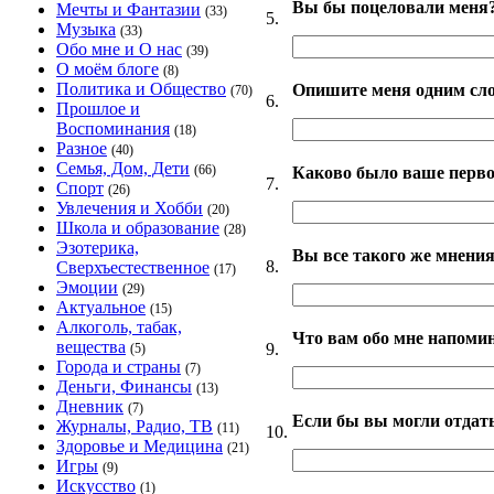
Вы бы поцеловали меня
Мечты и Фантазии
(33)
5.
Музыка
(33)
Обо мне и О нас
(39)
О моём блоге
(8)
Политика и Общество
Опишите меня одним сл
(70)
6.
Прошлое и
Воспоминания
(18)
Разное
(40)
Семья, Дом, Дети
(66)
Каково было ваше перво
7.
Спорт
(26)
Увлечения и Хобби
(20)
Школа и образование
(28)
Эзотерика,
Вы все такого же мнения
8.
Сверхъестественное
(17)
Эмоции
(29)
Актуальное
(15)
Алкоголь, табак,
Что вам обо мне напоми
вещества
9.
(5)
Города и страны
(7)
Деньги, Финансы
(13)
Дневник
(7)
Если бы вы могли отдать
Журналы, Радио, ТВ
(11)
10.
Здоровье и Медицина
(21)
Игры
(9)
Искусство
(1)