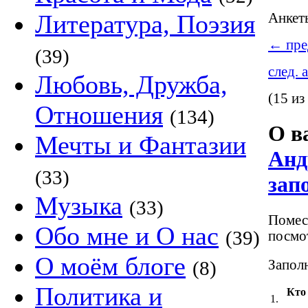
Литература, Поэзия
Анке
←
пре
(39)
след. 
Любовь, Дружба,
(15 из
Отношения
(134)
О в
Мечты и Фантазии
Анд
(33)
зап
Музыка
(33)
Помест
Обо мне и О нас
(39)
посмот
О моём блоге
Заполн
(8)
Политика и
Кто
1.