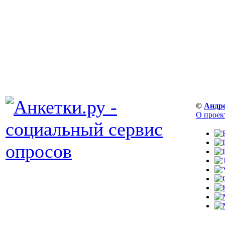
©
Андр
О проек