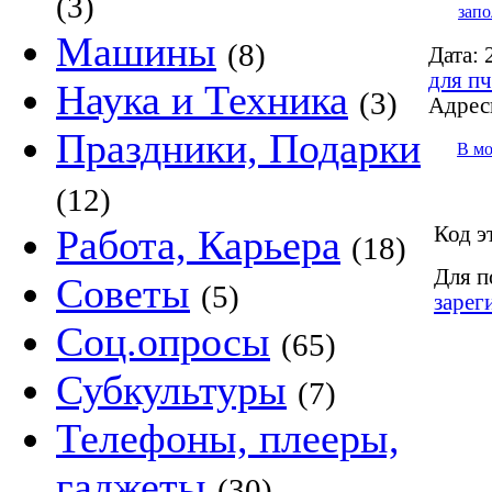
(3)
запо
Машины
(8)
Дата:
2
для пч
Наука и Техника
(3)
Адрес
Праздники, Подарки
В м
(12)
Код э
Работа, Карьера
(18)
Для п
Советы
(5)
зарег
Соц.опросы
(65)
Субкультуры
(7)
Телефоны, плееры,
гаджеты
(30)