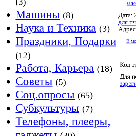
(3)
запо
Машины
(8)
Дата:
2
для пч
Наука и Техника
(3)
Адрес
Праздники, Подарки
В м
(12)
Код э
Работа, Карьера
(18)
Для п
Советы
(5)
зарег
Соц.опросы
(65)
Субкультуры
(7)
Телефоны, плееры,
гаджеты
(30)