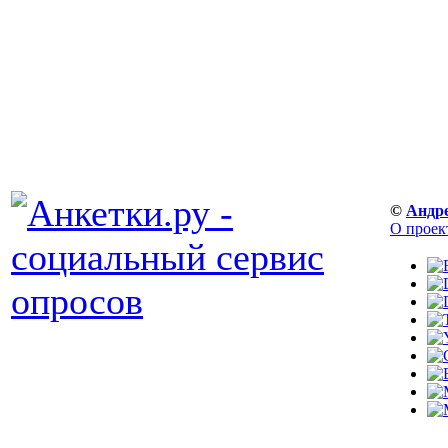
©
Андр
О проек