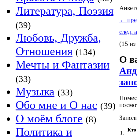
Литература, Поэзия
Анке
←
пре
(39)
след. 
Любовь, Дружба,
(15 из
Отношения
(134)
О в
Мечты и Фантазии
Анд
(33)
зап
Музыка
(33)
Помест
Обо мне и О нас
(39)
посмот
О моём блоге
Заполн
(8)
Политика и
Кто
1.