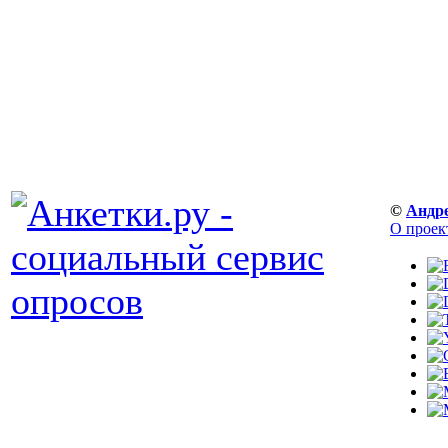
©
Андр
О проек