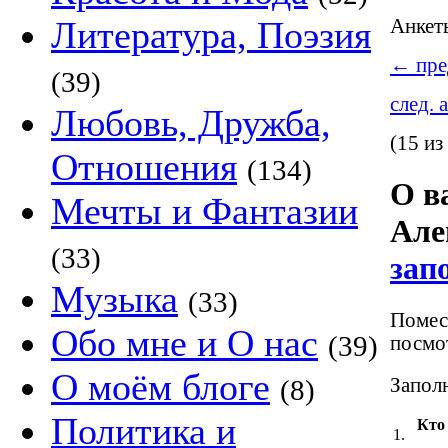
Литература, Поэзия
Анке
←
пре
(39)
след. 
Любовь, Дружба,
(15 из
Отношения
(134)
О в
Мечты и Фантазии
Але
(33)
зап
Музыка
(33)
Помест
Обо мне и О нас
(39)
посмот
О моём блоге
Заполн
(8)
Политика и
Кто
1.