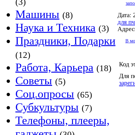
(3)
запо
Машины
(8)
Дата:
2
для пч
Наука и Техника
(3)
Адрес
Праздники, Подарки
В м
(12)
Код э
Работа, Карьера
(18)
Для п
Советы
(5)
зарег
Соц.опросы
(65)
Субкультуры
(7)
Телефоны, плееры,
гаджеты
(30)