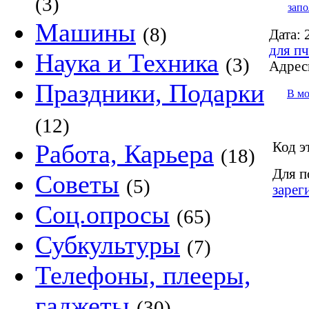
(3)
запо
Машины
(8)
Дата:
2
для пч
Наука и Техника
(3)
Адрес
Праздники, Подарки
В м
(12)
Код э
Работа, Карьера
(18)
Для п
Советы
(5)
зарег
Соц.опросы
(65)
Субкультуры
(7)
Телефоны, плееры,
гаджеты
(30)