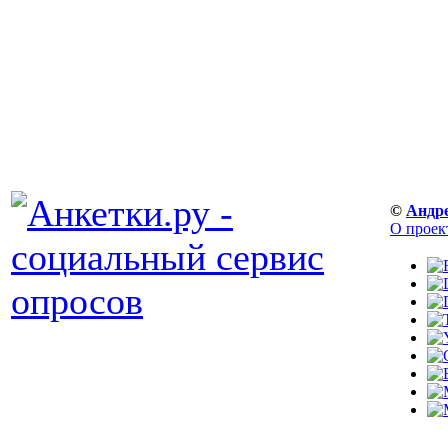
©
Андр
О проек