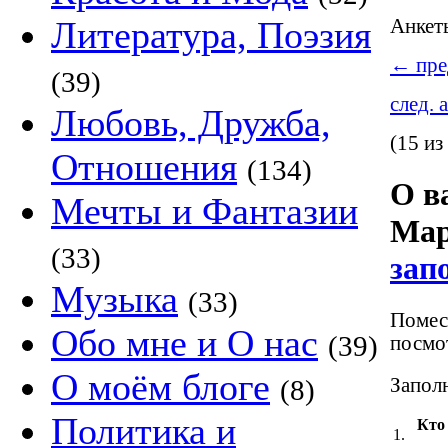
Литература, Поэзия
Анке
←
пре
(39)
след. 
Любовь, Дружба,
(15 из
Отношения
(134)
О в
Мечты и Фантазии
Мар
(33)
зап
Музыка
(33)
Помест
Обо мне и О нас
(39)
посмот
О моём блоге
Заполн
(8)
Политика и
Кто
1.