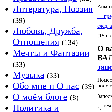
Литература, Поэзия
Анке
←
пре
(39)
след. 
Любовь, Дружба,
(15 из
Отношения
(134)
О в
Мечты и Фантазии
ВАЛ
(33)
зап
Музыка
(33)
Помест
Обо мне и О нас
(39)
посмот
О моём блоге
Заполн
(8)
Политика и
Кто
1.