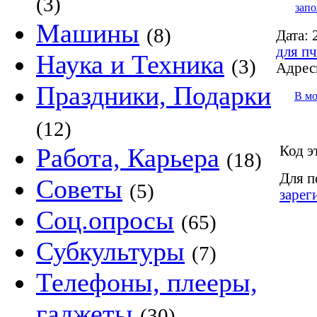
(3)
запо
Машины
(8)
Дата:
2
для пч
Наука и Техника
(3)
Адрес
Праздники, Подарки
В м
(12)
Код э
Работа, Карьера
(18)
Для п
Советы
(5)
зарег
Соц.опросы
(65)
Субкультуры
(7)
Телефоны, плееры,
гаджеты
(30)