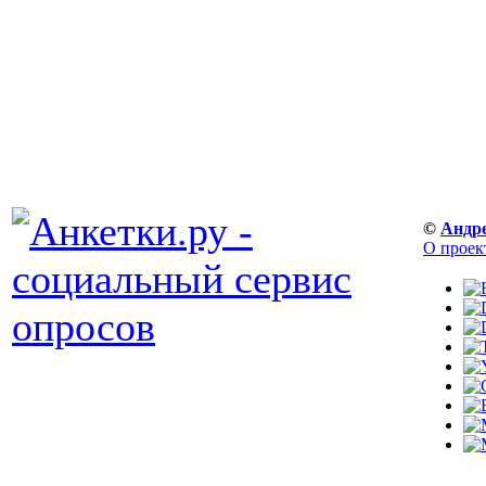
©
Андр
О проек