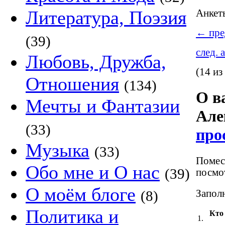
Литература, Поэзия
Анке
←
пре
(39)
след. 
Любовь, Дружба,
(14 из
Отношения
(134)
О в
Мечты и Фантазии
Алек
(33)
про
Музыка
(33)
Помест
Обо мне и О нас
(39)
посмот
О моём блоге
Заполн
(8)
Политика и
Кто
1.