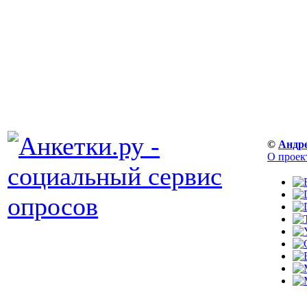
©
Андр
О проек