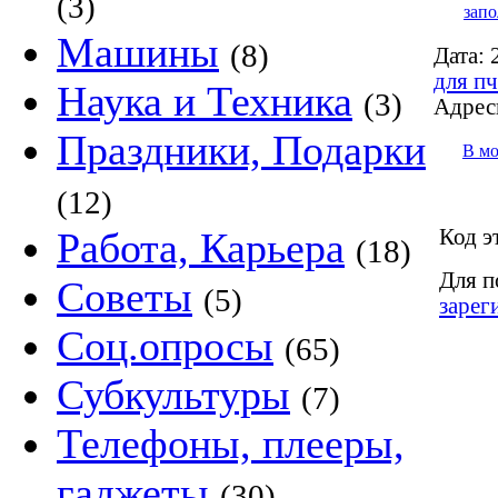
(3)
запо
Машины
(8)
Дата:
2
для пч
Наука и Техника
(3)
Адрес
Праздники, Подарки
В м
(12)
Код э
Работа, Карьера
(18)
Для п
Советы
(5)
зарег
Соц.опросы
(65)
Субкультуры
(7)
Телефоны, плееры,
гаджеты
(30)