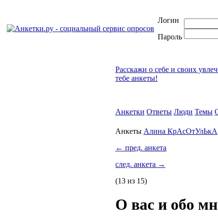
Логин
Пароль
Расскажи о себе и своих увле
тебе анкеты!
Анкетки
Ответы
Люди
Темы
Анкеты
Алина КрАсОтУлЬкА
←
пред. анкета
след. анкета
→
(13 из 15)
О вас и обо м