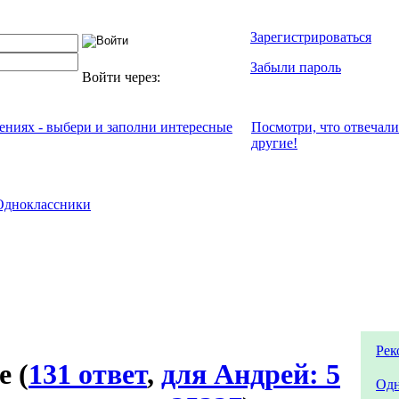
Зарегистрироваться
Забыли пароль
Войти через:
чениях - выбери и заполни интересные
Посмотри, что отвeчали
другие!
Одноклассники
Рек
не
(
131 ответ
,
для Андрей: 5
Одн