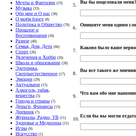
Вы бы поцеловали меня
Мечты и Фантазии
(33)
5.
Музыка
(33)
Обо мне и О нас
(39)
О моём блоге
(8)
Политика и Общество
Опишите меня одним сло
(70)
6.
Прошлое и
Воспоминания
(18)
Разное
(40)
Семья, Дом, Дети
(66)
Каково было ваше перво
7.
Спорт
(26)
Увлечения и Хобби
(20)
Школа и образование
(28)
Эзотерика,
Вы все такого же мнения
8.
Сверхъестественное
(17)
Эмоции
(29)
Актуальное
(15)
Алкоголь, табак,
Что вам обо мне напоми
вещества
9.
(5)
Города и страны
(7)
Деньги, Финансы
(13)
Дневник
(7)
Если бы вы могли отдать
Журналы, Радио, ТВ
(11)
10.
Здоровье и Медицина
(21)
Игры
(9)
Искусство
(1)