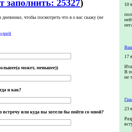
т заполнить: 25327
)
10 
пол
в дневнике, чтобы посмотреть что я о вас скажу (не
ней
нег
ндрей
Ваш
17 
Ита
большее(а может, меньшее))
В п
не 
гда и как?
Гра
23 
встречу или куда вы хотели бы пойти со мной?
Раз
вст