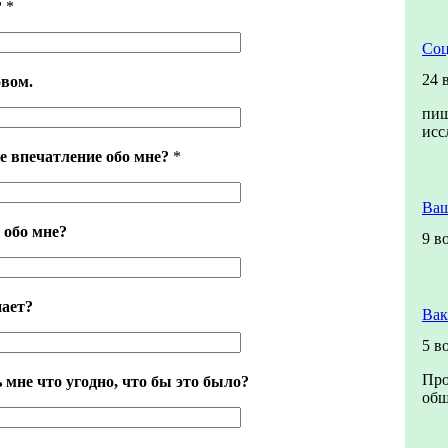
?
*
Соц
24 
вом.
пиш
исс
е впечатление обо мне?
*
Ваш
 обо мне?
9 в
нает?
Вак
5 в
Про
 мне что угодно, что бы это было?
общ