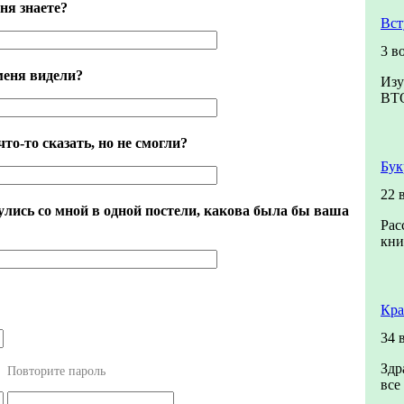
ня знаете?
Вст
3 в
меня видели?
Изу
ВТ
что-то сказать, но не смогли?
Бук
22 
лись со мной в одной постели, какова была бы ваша
Рас
кни
Кра
34 
Здр
Повторите пароль
все