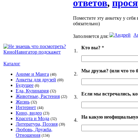
ответов
,
прося
Поместите эту анкетку у себя 
обязательно)
А
Заполняется для:
Кто вы?
*
1.
Каталог
Мы друзья? (или что то 
2.
Аниме и Манга
(40)
Анкеты для друзей
(69)
Будущее
(6)
Еда, Кулинария
(32)
Если мы встречались, ко
Животные, Растения
3.
(22)
Жизнь
(32)
Интернет
(44)
Кино, видео
(23)
На какую неофициальную 
Красота и Мода
(32)
4.
Литература, Поэзия
(39)
Любовь, Дружба,
Отношения
(134)