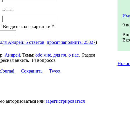
E-mail
Име
9 в
т! Введите код с картинки
*
Впо
Вко
для Андрей: 5 ответов
,
просят заполнить: 25327
)
р:
Андрей
,
Темы:
обо мне
,
для пч
,
о нас
,
Раздел
ресная анкета, 14 вопросов
Ново
Сохранить
Tweet
мо авторизоваться или
зарегистрироваться