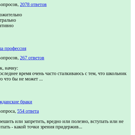
вопросов,
2078 ответов
ожительно
трально
ативно
а профессия
вопросов,
267 ответов
к, начну:
оследнее время очень часто сталкиваюсь с тем, что школьник
то что бы не может ...
жданские браки
вопроса,
554 ответа
решить или запретить, вредно или полезно, вступать или не
упать - какой точки зрения придержив...