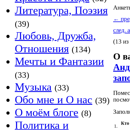
Литература, Поэзия
Анке
←
пре
(39)
след. 
Любовь, Дружба,
(13 из
Отношения
(134)
О в
Мечты и Фантазии
Анд
(33)
зап
Музыка
(33)
Помест
Обо мне и О нас
(39)
посмот
О моём блоге
Заполн
(8)
Политика и
Кто
1.