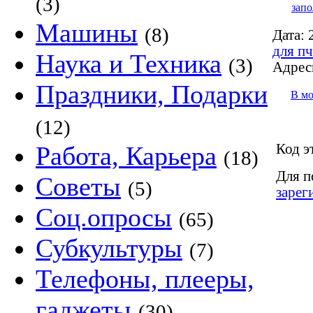
(3)
запо
Машины
(8)
Дата:
2
для пч
Наука и Техника
(3)
Адрес
Праздники, Подарки
В м
(12)
Код э
Работа, Карьера
(18)
Для п
Советы
(5)
зарег
Соц.опросы
(65)
Субкультуры
(7)
Телефоны, плееры,
гаджеты
(30)