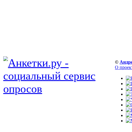
©
Андр
О проек