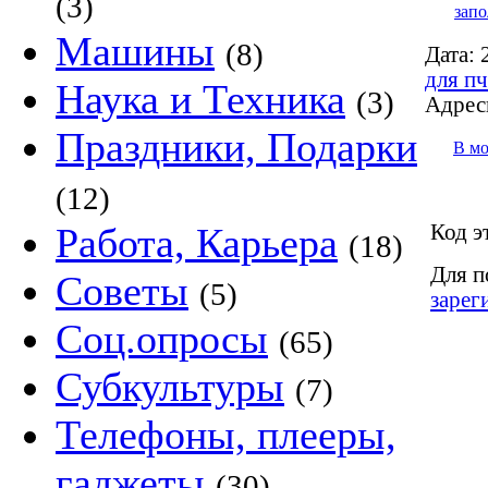
(3)
запо
Машины
(8)
Дата:
2
для пч
Наука и Техника
(3)
Адрес
Праздники, Подарки
В м
(12)
Код э
Работа, Карьера
(18)
Для п
Советы
(5)
зарег
Соц.опросы
(65)
Субкультуры
(7)
Телефоны, плееры,
гаджеты
(30)