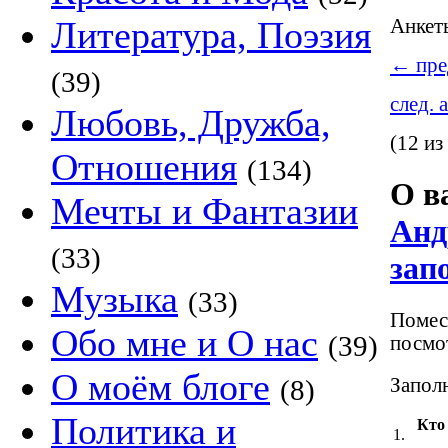
Литература, Поэзия
Анке
←
пре
(39)
след. 
Любовь, Дружба,
(12 из
Отношения
(134)
О в
Мечты и Фантазии
Анд
(33)
зап
Музыка
(33)
Помест
Обо мне и О нас
(39)
посмот
О моём блоге
Заполн
(8)
Политика и
Кто
1.