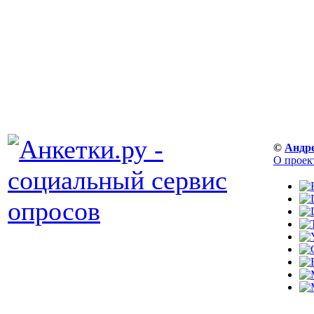
©
Андр
О проек