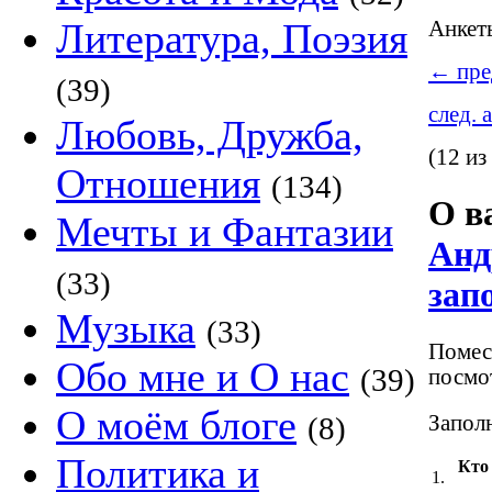
Литература, Поэзия
Анке
←
пре
(39)
след. 
Любовь, Дружба,
(12 из
Отношения
(134)
О в
Мечты и Фантазии
Анд
(33)
зап
Музыка
(33)
Помест
Обо мне и О нас
(39)
посмот
О моём блоге
Заполн
(8)
Политика и
Кто
1.