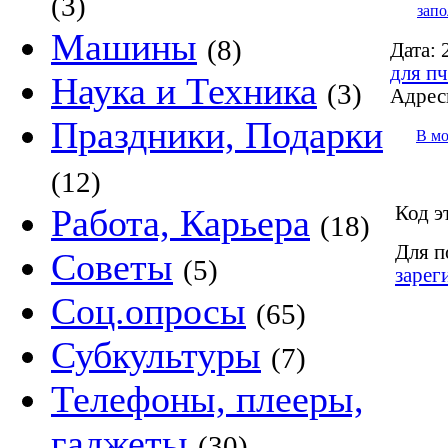
(3)
запо
Машины
(8)
Дата:
2
для пч
Наука и Техника
(3)
Адрес
Праздники, Подарки
В м
(12)
Код э
Работа, Карьера
(18)
Для п
Советы
(5)
зарег
Соц.опросы
(65)
Субкультуры
(7)
Телефоны, плееры,
гаджеты
(30)