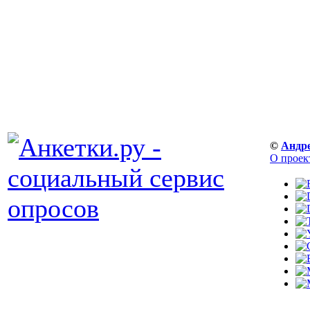
©
Андр
О проек