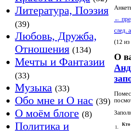
Литература, Поэзия
Анке
←
пре
(39)
след. 
Любовь, Дружба,
(12 из
Отношения
(134)
О в
Мечты и Фантазии
Анд
(33)
зап
Музыка
(33)
Помест
Обо мне и О нас
(39)
посмот
О моём блоге
Заполн
(8)
Политика и
Кто
1.