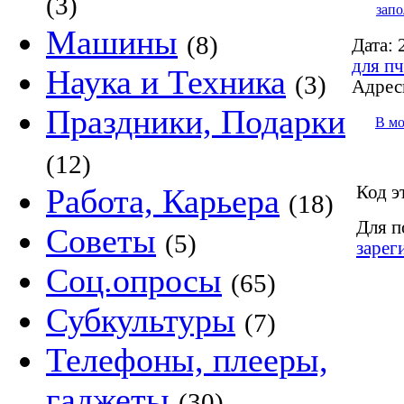
(3)
запо
Машины
(8)
Дата:
2
для пч
Наука и Техника
(3)
Адрес
Праздники, Подарки
В м
(12)
Код э
Работа, Карьера
(18)
Для п
Советы
(5)
зарег
Соц.опросы
(65)
Субкультуры
(7)
Телефоны, плееры,
гаджеты
(30)