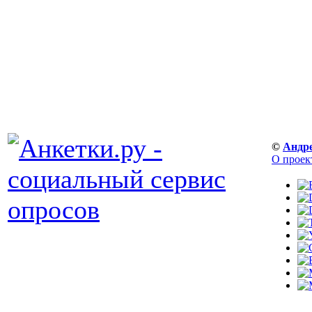
©
Андр
О проек