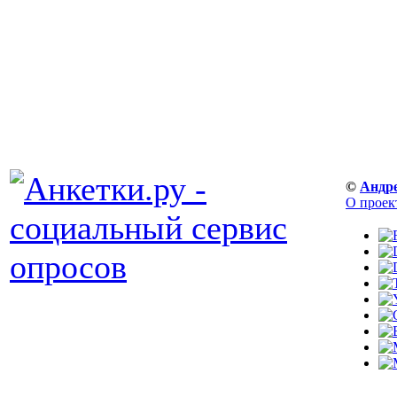
©
Андр
О проек