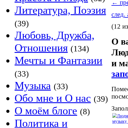
←
пре
Литература, Поэзия
след.
(39)
(12 и
Любовь, Дружба,
О в
Отношения
(134)
Люд
Мечты и Фантазии
и м
зап
(33)
Музыка
(33)
Помес
Обо мне и О нас
посмо
(39)
О моём блоге
Запол
(8)
Политика и