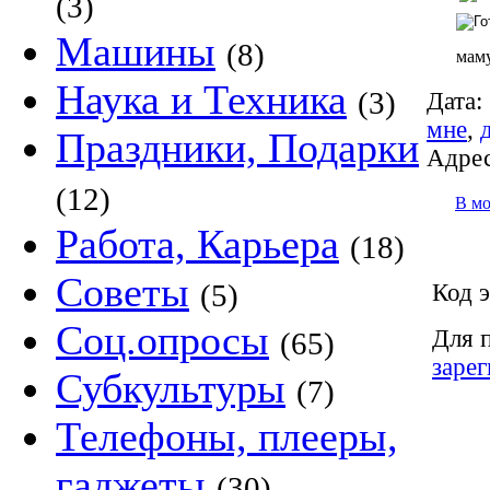
(3)
Машины
(8)
маму
Наука и Техника
(3)
Дата:
мне
,
Праздники, Подарки
Адрес
(12)
В м
Работа, Карьера
(18)
Советы
(5)
Код э
Соц.опросы
Для 
(65)
заре
Субкультуры
(7)
Телефоны, плееры,
гаджеты
(30)