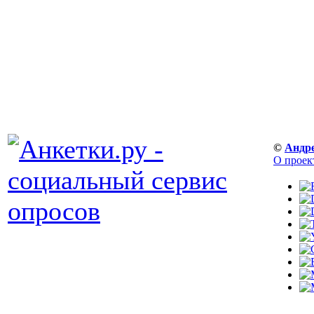
©
Андр
О проек