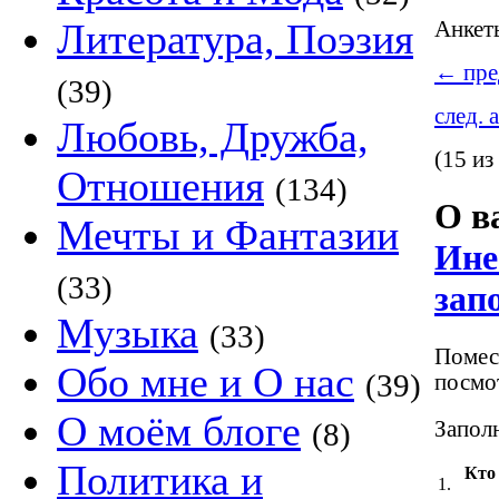
Литература, Поэзия
Анке
←
пре
(39)
след. 
Любовь, Дружба,
(15 из
Отношения
(134)
О в
Мечты и Фантазии
Ине
(33)
зап
Музыка
(33)
Помест
Обо мне и О нас
(39)
посмот
О моём блоге
Заполн
(8)
Политика и
Кто
1.