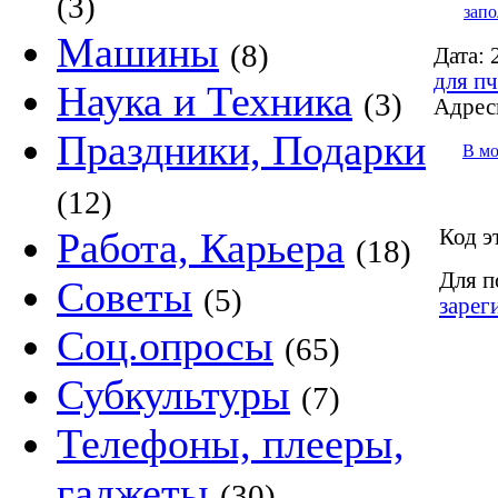
(3)
запо
Машины
(8)
Дата:
2
для пч
Наука и Техника
(3)
Адрес
Праздники, Подарки
В м
(12)
Код э
Работа, Карьера
(18)
Для п
Советы
(5)
зарег
Соц.опросы
(65)
Субкультуры
(7)
Телефоны, плееры,
гаджеты
(30)