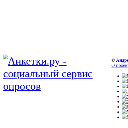
©
Андр
О проек