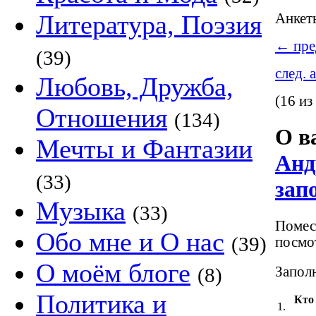
Литература, Поэзия
Анке
←
пре
(39)
след. 
Любовь, Дружба,
(16 из
Отношения
(134)
О в
Мечты и Фантазии
Анд
(33)
зап
Музыка
(33)
Помест
Обо мне и О нас
(39)
посмот
О моём блоге
Заполн
(8)
Политика и
Кто
1.