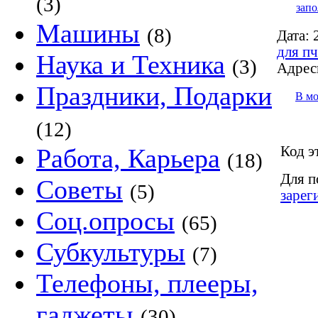
(3)
запо
Машины
(8)
Дата:
2
для пч
Наука и Техника
(3)
Адрес
Праздники, Подарки
В м
(12)
Код э
Работа, Карьера
(18)
Для п
Советы
(5)
зарег
Соц.опросы
(65)
Субкультуры
(7)
Телефоны, плееры,
гаджеты
(30)