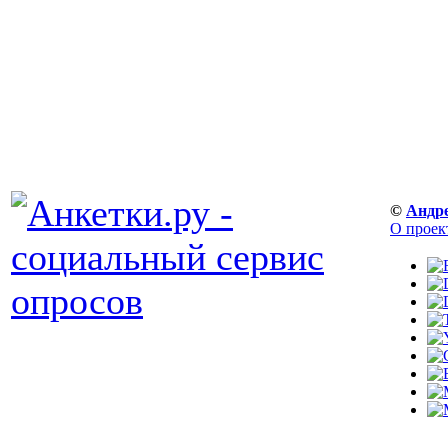
©
Андр
О проек