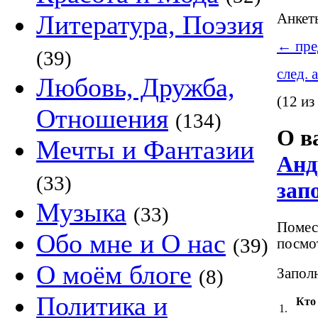
Литература, Поэзия
Анке
←
пре
(39)
след. 
Любовь, Дружба,
(12 из
Отношения
(134)
О в
Мечты и Фантазии
Анд
(33)
зап
Музыка
(33)
Помест
Обо мне и О нас
(39)
посмот
О моём блоге
Заполн
(8)
Политика и
Кто
1.