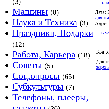
(3)
запо
Машины
(8)
Дата:
2
для пч
Наука и Техника
(3)
Адрес
Праздники, Подарки
В м
(12)
Код э
Работа, Карьера
(18)
Для п
Советы
(5)
зарег
Соц.опросы
(65)
Субкультуры
(7)
Телефоны, плееры,
гаджеты
(30)