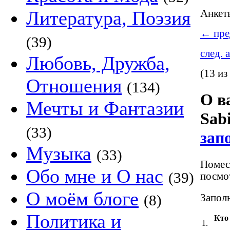
Литература, Поэзия
Анке
←
пре
(39)
след. 
Любовь, Дружба,
(13 из
Отношения
(134)
О в
Мечты и Фантазии
Sab
(33)
зап
Музыка
(33)
Помест
Обо мне и О нас
(39)
посмот
О моём блоге
Заполн
(8)
Политика и
Кто
1.