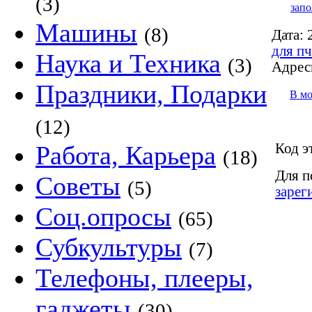
(3)
запо
Машины
(8)
Дата:
2
для пч
Наука и Техника
(3)
Адрес
Праздники, Подарки
В м
(12)
Код э
Работа, Карьера
(18)
Для п
Советы
(5)
зарег
Соц.опросы
(65)
Субкультуры
(7)
Телефоны, плееры,
гаджеты
(30)