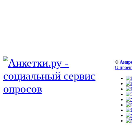
©
Андр
О проек