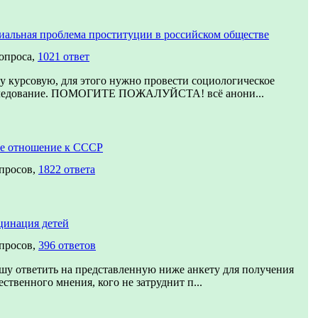
иальная проблема проституции в российском обществе
вопроса,
1021 ответ
у курсовую, для этого нужно провести социологическое
ледование. ПОМОГИТЕ ПОЖАЛУЙСТА! всё анони...
е отношение к СССР
опросов,
1822 ответа
цинация детей
опросов,
396 ответов
шу ответить на представленную ниже анкету для получения
ственного мнения, кого не затруднит п...