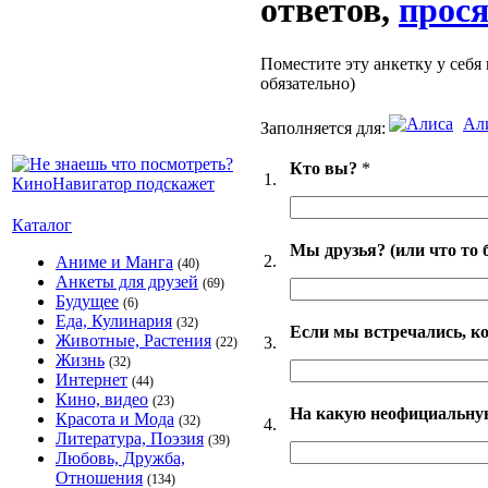
ответов,
прося
Поместите эту анкетку у себя 
обязательно)
Ал
Заполняется для:
Кто вы?
*
1.
Каталог
Мы друзья? (или что то 
2.
Аниме и Манга
(40)
Анкеты для друзей
(69)
Будущее
(6)
Еда, Кулинария
(32)
Если мы встречались, ко
Животные, Растения
3.
(22)
Жизнь
(32)
Интернет
(44)
Кино, видео
(23)
На какую неофициальную
Красота и Мода
(32)
4.
Литература, Поэзия
(39)
Любовь, Дружба,
Отношения
(134)