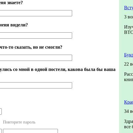
ня знаете?
Вст
3 во
меня видели?
Изу
ВТ
что-то сказать, но не смогли?
Бук
22 
улись со мной в одной постели, какова была бы ваша
Расс
книг
Кра
34 
Здра
Повторите пароль
все 