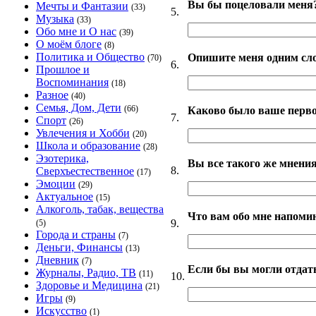
Вы бы поцеловали меня
Мечты и Фантазии
(33)
5.
Музыка
(33)
Обо мне и О нас
(39)
О моём блоге
(8)
Политика и Общество
Опишите меня одним сл
(70)
6.
Прошлое и
Воспоминания
(18)
Разное
(40)
Семья, Дом, Дети
(66)
Каково было ваше перво
7.
Спорт
(26)
Увлечения и Хобби
(20)
Школа и образование
(28)
Эзотерика,
Вы все такого же мнения
8.
Сверхъестественное
(17)
Эмоции
(29)
Актуальное
(15)
Алкоголь, табак, вещества
Что вам обо мне напоми
9.
(5)
Города и страны
(7)
Деньги, Финансы
(13)
Дневник
(7)
Если бы вы могли отдать
Журналы, Радио, ТВ
(11)
10.
Здоровье и Медицина
(21)
Игры
(9)
Искусство
(1)