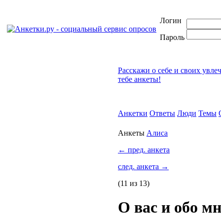
Логин
Пароль
Расскажи о себе и своих увле
тебе анкеты!
Анкетки
Ответы
Люди
Темы
Анкеты
Алиса
←
пред. анкета
след. анкета
→
(11 из 13)
О вас и обо м