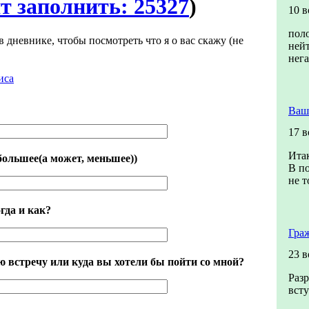
т заполнить: 25327
)
10 
пол
в дневнике, чтобы посмотреть что я о вас скажу (не
ней
нег
иса
Ваш
17 
Итак
большее(а может, меньшее))
В по
не т
гда и как?
Гра
23 
 встречу или куда вы хотели бы пойти со мной?
Разр
всту