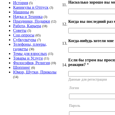
Насколько хорошо вы ме
История
(5)
11.
Каникулы и Отпуск
(3)
Машины
(8)
Наука и Техника
(3)
Праздники, Подарки
Когда вы последний раз 
(12)
12.
Работа, Карьера
(18)
Советы
(5)
Соц.опросы
(65)
Субкультуры
(7)
Когда-нибудь хотели мне 
13.
Телефоны, плееры,
гаджеты
(30)
Темы для взрослых
(15)
Товары и Услуги
(11)
Если бы утром вы просн
Философия, Религия
(19)
реакция?
*
14.
Шоппинг
(6)
Юмор, Шутки, Приколы
(14)
Данные для регистрации
Логин
Пароль