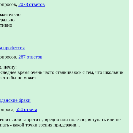
вопросов,
2078 ответов
ожительно
трально
ативно
а профессия
вопросов,
267 ответов
, начну:
следнее время очень часто сталкиваюсь с тем, что школьник
о что бы не может ...
жданские браки
вопроса,
554 ответа
ешить или запретить, вредно или полезно, вступать или не
пать - какой точки зрения придержив...