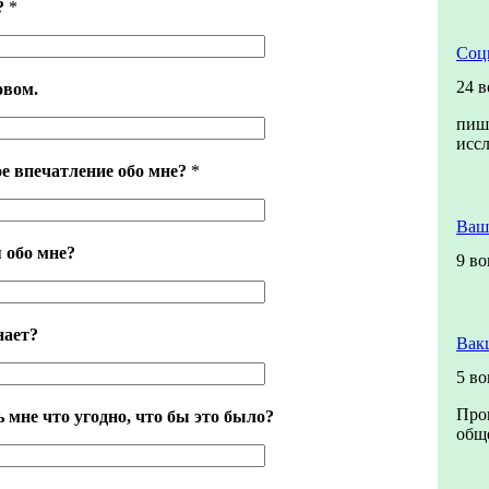
?
*
Соц
24 
овом.
пиш
исс
е впечатление обо мне?
*
Ваш
 обо мне?
9 в
нает?
Вак
5 в
Про
 мне что угодно, что бы это было?
обще