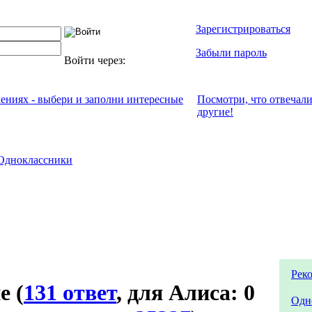
Зарегистрироваться
Забыли пароль
Войти через:
чениях - выбери и заполни интересные
Посмотри, что отвeчал
другие!
Одноклассники
Рек
не
(
131 ответ
, для Алиса: 0
Одн