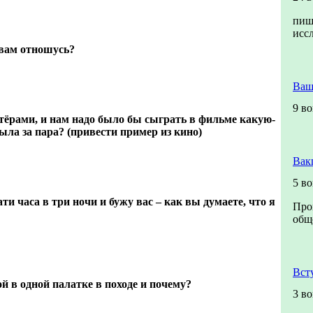
пиш
исс
 вам отношусь?
Ваш
9 в
тёрами, и нам надо было бы сыграть в фильме какую-
была за пара? (привести пример из кино)
Вак
5 в
и часа в три ночи и бужу вас – как вы думаете, что я
Про
обще
Вст
й в одной палатке в походе и почему?
3 в