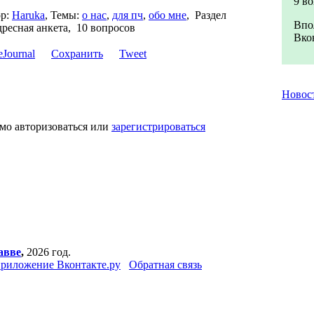
9 в
р:
Haruka
,
Темы:
о нас
,
для пч
,
обо мне
,
Раздел
Впо
ресная анкета, 10 вопросов
Вкон
Сохранить
Tweet
Новос
мо авторизоваться или
зарегистрироваться
авве
,
2026 год.
риложение Вконтакте.ру
Обратная связь