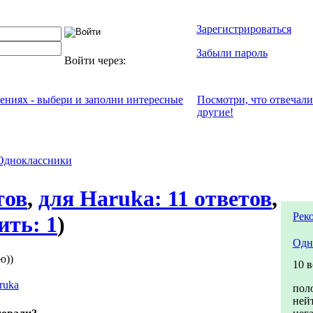
Зарегистрироваться
Забыли пароль
Войти через:
чениях - выбери и заполни интересные
Посмотри, что отвeчали
другие!
Одноклассники
тов
,
для Haruka: 11 ответов
,
Рек
ить: 1
)
Одн
ю))
10 
ruka
пол
ней