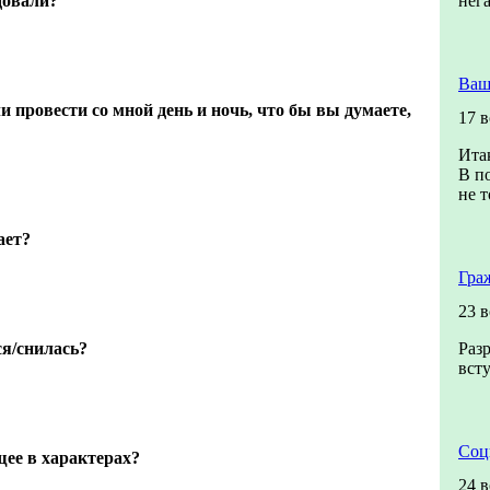
довали?
нег
Ваш
провести со мной день и ночь, что бы вы думаете,
17 
Итак
В п
не т
ает?
Гра
23 
ся/снилась?
Раз
всту
Соц
щее в характерах?
24 