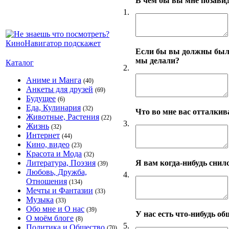
В чём бы вы мне позави
1.
Если бы вы должны были 
мы делали?
Каталог
2.
Аниме и Манга
(40)
Анкеты для друзей
(69)
Будущее
(6)
Еда, Кулинария
(32)
Что во мне вас отталкив
Животные, Растения
(22)
3.
Жизнь
(32)
Интернет
(44)
Кино, видео
(23)
Красота и Мода
(32)
Я вам когда-нибудь снил
Литература, Поэзия
(39)
Любовь, Дружба,
4.
Отношения
(134)
Мечты и Фантазии
(33)
Музыка
(33)
Обо мне и О нас
(39)
У нас есть что-нибудь об
О моём блоге
(8)
5.
Политика и Общество
(70)