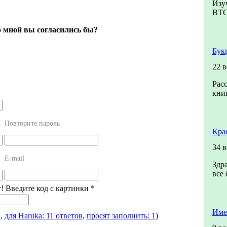
Изу
ВТ
о мной вы согласились бы?
Бук
22 
Рас
книг
Повторите пароль
Кра
34 
E-mail
Здр
все 
т! Введите код с картинки
*
Име
в
,
для Haruka: 11 ответов
,
просят заполнить: 1
)