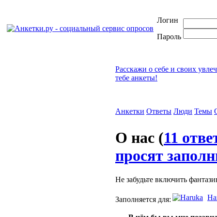
Логин
Пароль
Расскажи о себе и своих увле
тебе анкеты!
Анкетки
Ответы
Люди
Темы
О нас
(
11 отве
просят заполн
Не забудьте включить фантази
Ha
Заполняется для: