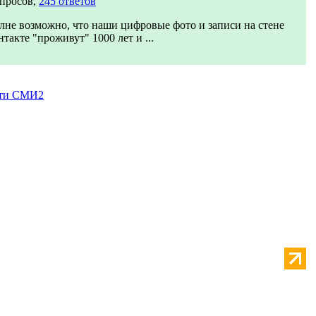
опросов,
245 ответов
лне возможно, что наши цифровые фото и записи на стене
такте "проживут" 1000 лет и ...
ти СМИ2