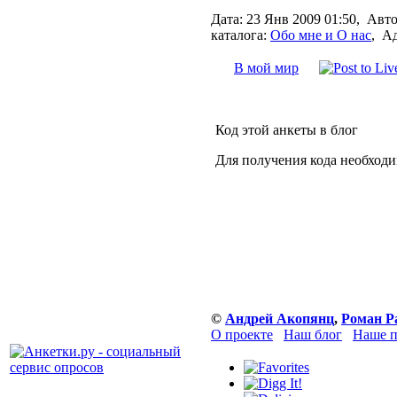
Дата:
23 Янв 2009 01:50,
Авто
каталога:
Обо мне и О нас
,
Ад
В мой мир
Код этой анкеты в блог
Для получения кода необходи
©
Андрей Акопянц
,
Роман Р
О проекте
Наш блог
Наше п