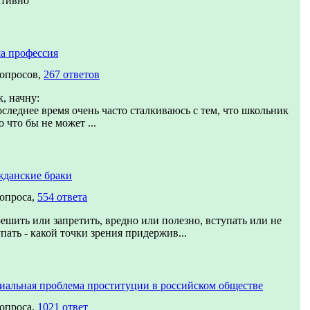
ативно
а профессия
вопросов,
267 ответов
, начну:
оследнее время очень часто сталкиваюсь с тем, что школьник
о что бы не может ...
жданские браки
вопроса,
554 ответа
решить или запретить, вредно или полезно, вступать или не
пать - какой точки зрения придержив...
иальная проблема проституции в российском обществе
вопроса,
1021 ответ