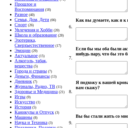
Прошлое и
Воспоминания
(18)
Разное
(40)
Семья, Дом, Дети
Как вы думаете, как я к
(66)
Спорт
(26)
6.
Увлечения и Хобби
(20)
Школа и образование
(28)
Эзотерика,
Сверхъестественное
(17)
Если бы мы оба были ак
Эмоции
(29)
нибудь пару, что бы это 
Актуальное
(15)
7.
Алкоголь, табак,
вещества
(5)
Города и страны
(7)
Деньги, Финансы
(13)
Дневник
(7)
Я подхожу к вашей кроват
Журналы, Радио, ТВ
(11)
вам скажу?
8.
Здоровье и Медицина
(21)
Игры
(9)
Искусство
(1)
История
(5)
Каникулы и Отпуск
(3)
Вы бы стали жить со мно
Машины
(8)
Наука и Техника
9.
(3)
Праздники, Подарки