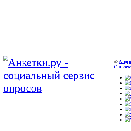
©
Андр
О проек