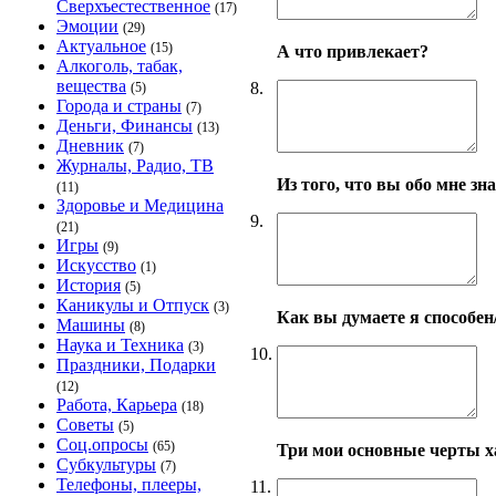
Сверхъестественное
(17)
Эмоции
(29)
Актуальное
(15)
А что привлекает?
Алкоголь, табак,
вещества
8.
(5)
Города и страны
(7)
Деньги, Финансы
(13)
Дневник
(7)
Журналы, Радио, ТВ
Из того, что вы обо мне з
(11)
Здоровье и Медицина
9.
(21)
Игры
(9)
Искусство
(1)
История
(5)
Каникулы и Отпуск
(3)
Как вы думаете я способен
Машины
(8)
Наука и Техника
(3)
10.
Праздники, Подарки
(12)
Работа, Карьера
(18)
Советы
(5)
Соц.опросы
(65)
Три мои основные черты х
Субкультуры
(7)
Телефоны, плееры,
11.