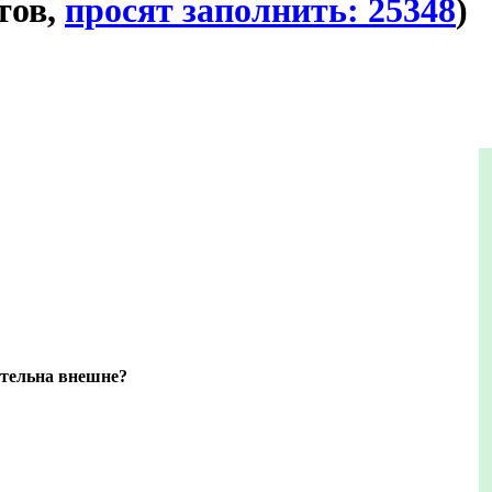
тов,
просят заполнить: 25348
)
ательна внешне?