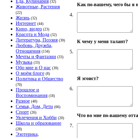
Еда, Кулинария
(32)
Как по-вашему, чего бы я н
Животные, Растения
(22)
4.
Жизнь
(32)
Интернет
(44)
Кино, видео
(23)
Красота и Мода
(32)
Литература, Поэзия
(39)
К чему у меня талант?
Любовь, Дружба,
Отношения
5.
(134)
Мечты и Фантазии
(33)
Музыка
(33)
Обо мне и О нас
(39)
О моём блоге
(8)
Я эгоист?
Политика и Общество
(70)
6.
Прошлое и
Воспоминания
(18)
Разное
(40)
Семья, Дом, Дети
(66)
Спорт
(26)
Что во мне по-вашему отт
Увлечения и Хобби
(20)
Школа и образование
7.
(28)
Эзотерика,