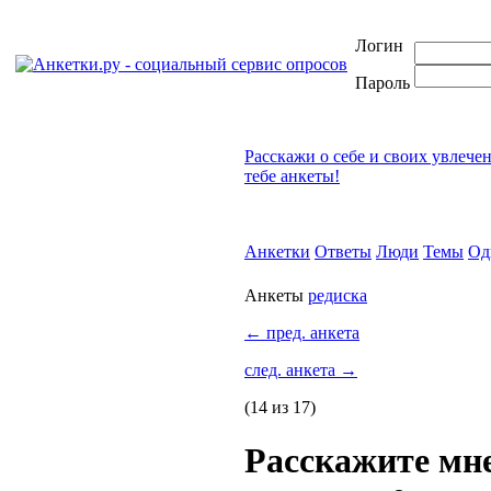
Логин
Пароль
Расскажи о себе и своих увлече
тебе анкеты!
Анкетки
Ответы
Люди
Темы
Од
Анкеты
редиска
←
пред. анкета
след. анкета
→
(14 из 17)
Расскажите мне