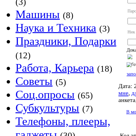
(3)
Машины
Пар
(8)
Наука и Техника
(3)
Ник
Праздники, Подарки
Дока
(12)
Работа, Карьера
(18)
запо
Советы
(5)
Дата:
2
Соц.опросы
мне
,
д
(65)
анкета
Субкультуры
(7)
В м
Телефоны, плееры,
гаджеты
(30)
Код э