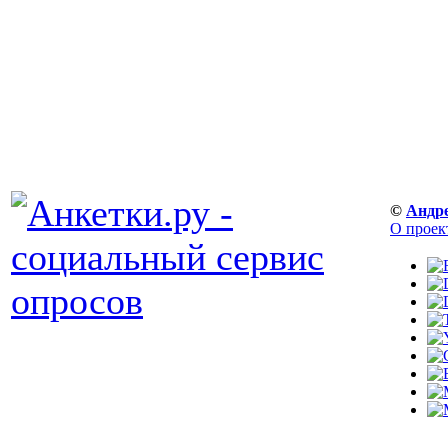
©
Андр
О проек