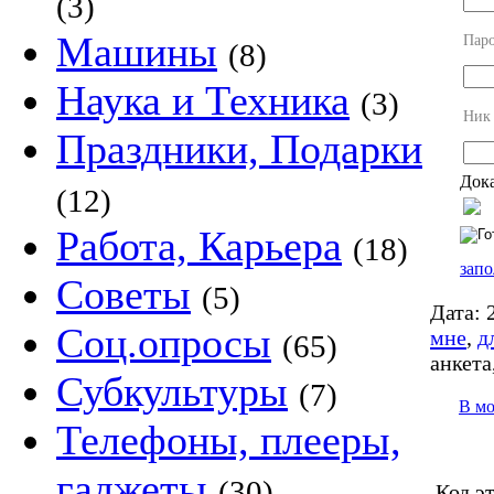
(3)
Машины
Пар
(8)
Наука и Техника
(3)
Ник
Праздники, Подарки
Дока
(12)
Работа, Карьера
(18)
запо
Советы
(5)
Дата:
2
Соц.опросы
мне
,
д
(65)
анкета
Субкультуры
(7)
В м
Телефоны, плееры,
гаджеты
(30)
Код э