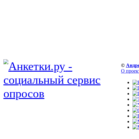
©
Андр
О проек