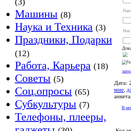
(3)
Машины
Пар
(8)
Наука и Техника
(3)
Ник
Праздники, Подарки
Дока
(12)
Работа, Карьера
(18)
запо
Советы
(5)
Дата:
2
Соц.опросы
мне
,
д
(65)
анкета
Субкультуры
(7)
В м
Телефоны, плееры,
гаджеты
(30)
Код э