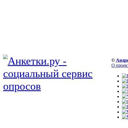
©
Андр
О проек