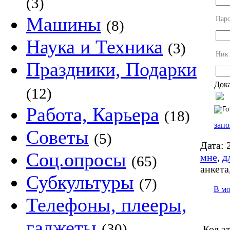
(3)
Машины
Пар
(8)
Наука и Техника
(3)
Ник
Праздники, Подарки
Дока
(12)
Работа, Карьера
(18)
запо
Советы
(5)
Дата:
2
Соц.опросы
мне
,
д
(65)
анкета
Субкультуры
(7)
В м
Телефоны, плееры,
гаджеты
(30)
Код э