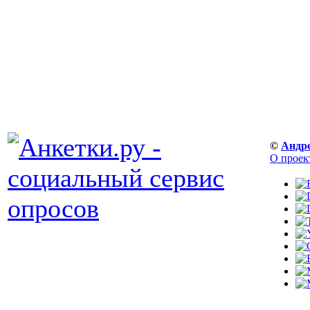
©
Андр
О проек