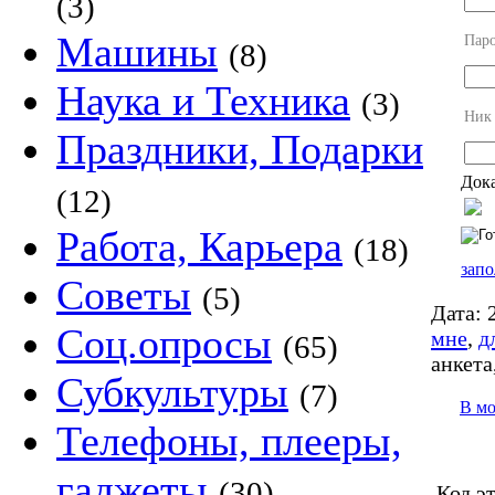
(3)
Машины
Пар
(8)
Наука и Техника
(3)
Ник
Праздники, Подарки
Дока
(12)
Работа, Карьера
(18)
запо
Советы
(5)
Дата:
2
Соц.опросы
мне
,
д
(65)
анкета
Субкультуры
(7)
В м
Телефоны, плееры,
гаджеты
(30)
Код э