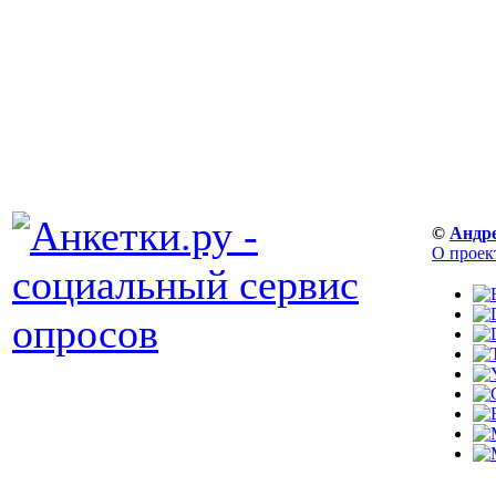
©
Андр
О проек