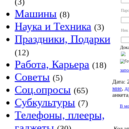
(3)
Машины
Пар
(8)
Наука и Техника
(3)
Ник
Праздники, Подарки
Дока
(12)
Работа, Карьера
(18)
запо
Советы
(5)
Дата:
2
Соц.опросы
мне
,
д
(65)
анкета
Субкультуры
(7)
В м
Телефоны, плееры,
гаджеты
(30)
Код э