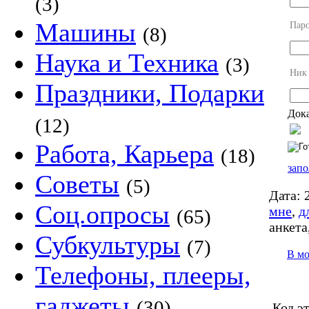
(3)
Машины
Пар
(8)
Наука и Техника
(3)
Ник
Праздники, Подарки
Дока
(12)
Работа, Карьера
(18)
запо
Советы
(5)
Дата:
2
Соц.опросы
мне
,
д
(65)
анкета
Субкультуры
(7)
В м
Телефоны, плееры,
гаджеты
(30)
Код э