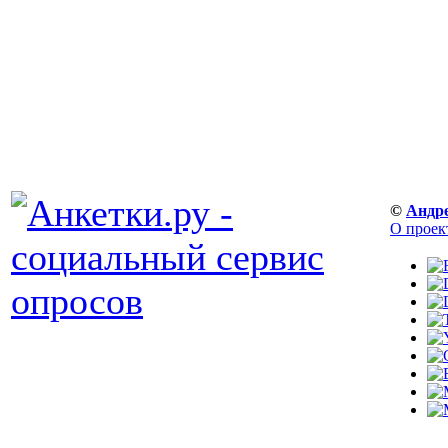
©
Андр
О проек