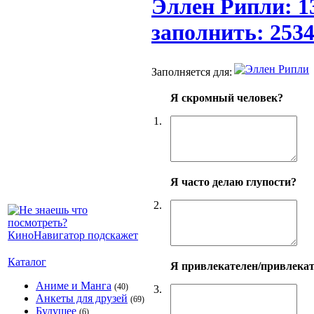
Эллен Рипли: 1
заполнить: 253
Заполняется для:
Я скромный человек?
1.
Я часто делаю глупости?
2.
Каталог
Я привлекателен/привлека
Аниме и Манга
(40)
3.
Анкеты для друзей
(69)
Будущее
(6)