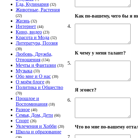
Еда, Кулинария
(32)
Животные, Растения
Как по-вашему, чего бы я ни
(22)
Жизнь
(32)
4.
Интернет
(44)
Кино, видео
(23)
Красота и Мода
(32)
Литература, Поэзия
(39)
К чему у меня талант?
Любовь, Дружба,
Отношения
(134)
5.
Мечты и Фантазии
(33)
Музыка
(33)
Обо мне и О нас
(39)
О моём блоге
(8)
Политика и Общество
Я эгоист?
(70)
Прошлое и
6.
Воспоминания
(18)
Разное
(40)
Семья, Дом, Дети
(66)
Спорт
(26)
Увлечения и Хобби
Что во мне по-вашему отта
(20)
Школа и образование
7.
(28)