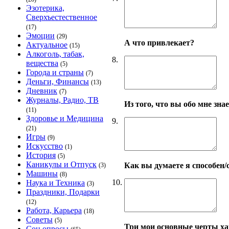
Эзотерика,
Сверхъестественное
(17)
Эмоции
(29)
А что привлекает?
Актуальное
(15)
Алкоголь, табак,
8.
вещества
(5)
Города и страны
(7)
Деньги, Финансы
(13)
Дневник
(7)
Журналы, Радио, ТВ
Из того, что вы обо мне зн
(11)
Здоровье и Медицина
9.
(21)
Игры
(9)
Искусство
(1)
История
(5)
Каникулы и Отпуск
Как вы думаете я способен/
(3)
Машины
(8)
10.
Наука и Техника
(3)
Праздники, Подарки
(12)
Работа, Карьера
(18)
Советы
(5)
Три мои основные черты ха
Соц.опросы