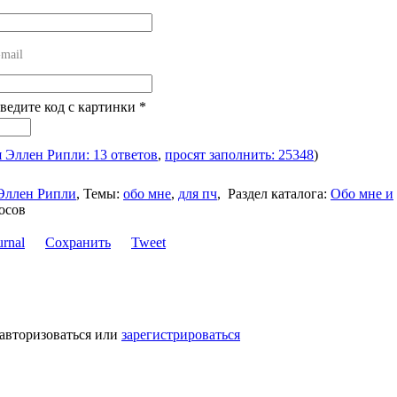
mail
Введите код с картинки
*
я Эллен Рипли: 13 ответов
,
просят заполнить: 25348
)
Эллен Рипли
,
Темы:
обо мне
,
для пч
,
Раздел каталога:
Обо мне и
осов
Сохранить
Tweet
 авторизоваться или
зарегистрироваться