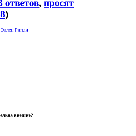
3 ответов
,
просят
48
)
Эллен Рипли
тельна внешне?