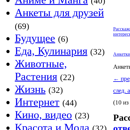
(40)
Анкеты для друзей
(69)
Расскаж
интерес
Будущее
(6)
Еда, Кулинария
(32)
Анкетк
Животные,
Анке
Растения
(22)
←
пре
Жизнь
(32)
след. 
Интернет
(44)
(10 из
Кино, видео
(23)
Рас
Красота и Мода
отв
(32)