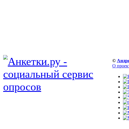
©
Андр
О проек