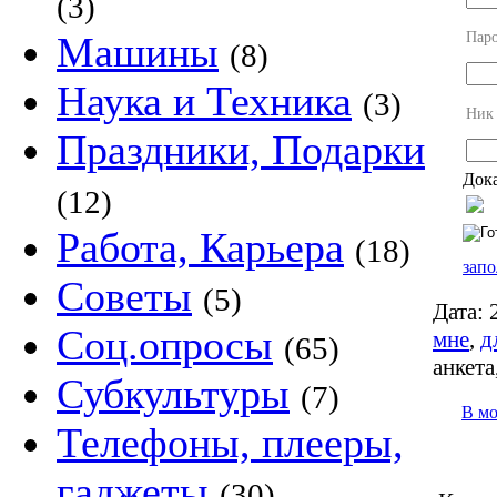
(3)
Пар
Машины
(8)
Наука и Техника
(3)
Ник
Праздники, Подарки
Дока
(12)
Работа, Карьера
(18)
запо
Советы
(5)
Дата:
2
Соц.опросы
мне
,
д
(65)
анкета
Субкультуры
(7)
В м
Телефоны, плееры,
гаджеты
(30)