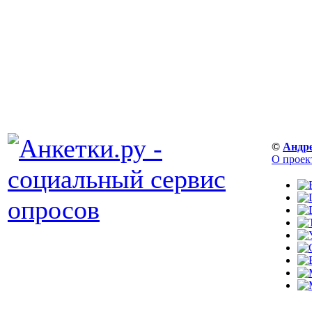
©
Андр
О проек