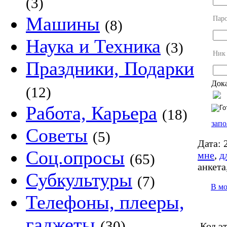
(3)
Машины
Пар
(8)
Наука и Техника
(3)
Ник
Праздники, Подарки
Дока
(12)
Работа, Карьера
(18)
запо
Советы
(5)
Дата:
2
Соц.опросы
мне
,
д
(65)
анкета
Субкультуры
(7)
В м
Телефоны, плееры,
гаджеты
(30)
Код э