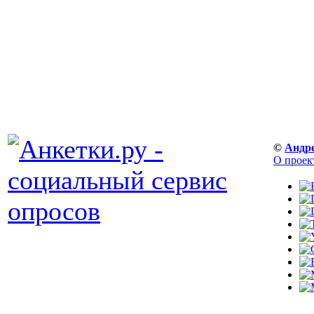
©
Андр
О проек