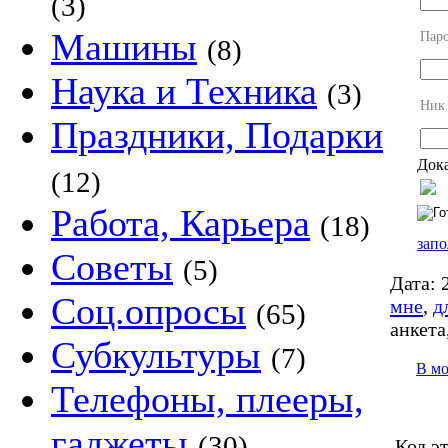
(3)
Машины
Пар
(8)
Наука и Техника
(3)
Ник
Праздники, Подарки
Дока
(12)
Работа, Карьера
(18)
запо
Советы
(5)
Дата:
2
Соц.опросы
мне
,
д
(65)
анкета
Субкультуры
(7)
В м
Телефоны, плееры,
гаджеты
(30)
Код э