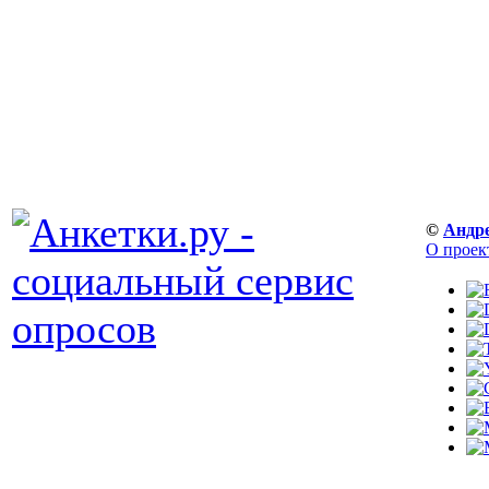
©
Андр
О проек