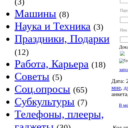
(3)
Машины
Пар
(8)
Наука и Техника
(3)
Ник
Праздники, Подарки
Дока
(12)
Работа, Карьера
(18)
запо
Советы
(5)
Дата:
2
Соц.опросы
мне
,
д
(65)
анкета
Субкультуры
(7)
В м
Телефоны, плееры,
гаджеты
(30)
Код э