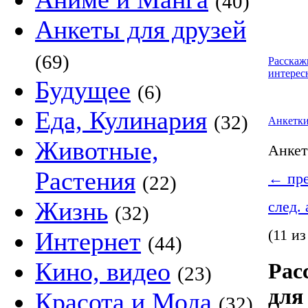
(40)
Анкеты для друзей
(69)
Расскаж
интерес
Будущее
(6)
Еда, Кулинария
(32)
Анкетк
Животные,
Анке
Растения
←
пре
(22)
Жизнь
след.
(32)
Интернет
(11 из
(44)
Кино, видео
Рас
(23)
для
Красота и Мода
(32)