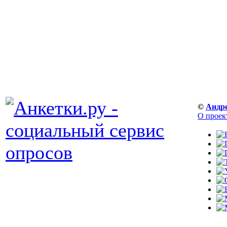
©
Андр
О проек