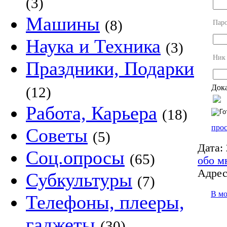
(3)
Машины
(8)
Пар
Наука и Техника
(3)
Ник
Праздники, Подарки
Дока
(12)
Работа, Карьера
(18)
прос
Советы
(5)
Дата:
Соц.опросы
(65)
обо м
Адрес
Субкультуры
(7)
В м
Телефоны, плееры,
гаджеты
(30)