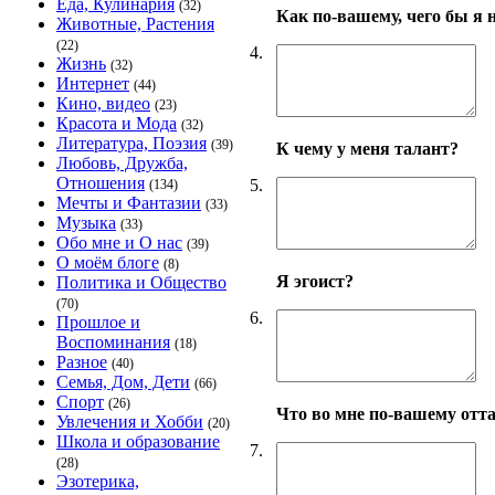
Еда, Кулинария
(32)
Как по-вашему, чего бы я н
Животные, Растения
(22)
4.
Жизнь
(32)
Интернет
(44)
Кино, видео
(23)
Красота и Мода
(32)
Литература, Поэзия
(39)
К чему у меня талант?
Любовь, Дружба,
Отношения
5.
(134)
Мечты и Фантазии
(33)
Музыка
(33)
Обо мне и О нас
(39)
О моём блоге
(8)
Я эгоист?
Политика и Общество
(70)
6.
Прошлое и
Воспоминания
(18)
Разное
(40)
Семья, Дом, Дети
(66)
Спорт
(26)
Что во мне по-вашему отт
Увлечения и Хобби
(20)
Школа и образование
7.
(28)
Эзотерика,