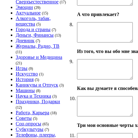
Сверхъестественное
(17)
Эмоции
(29)
Актуальное
(15)
А что привлекает?
Алкоголь, табак,
вещества
8.
(5)
Города и страны
(7)
Деньги, Финансы
(13)
Дневник
(7)
Журналы, Радио, ТВ
Из того, что вы обо мне з
(11)
Здоровье и Медицина
9.
(21)
Игры
(9)
Искусство
(1)
История
(5)
Каникулы и Отпуск
(3)
Как вы думаете я способен
Машины
(8)
Наука и Техника
(3)
10.
Праздники, Подарки
(12)
Работа, Карьера
(18)
Советы
(5)
Соц.опросы
(65)
Три мои основные черты х
Субкультуры
(7)
Телефоны, плееры,
11.