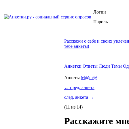
Логин
Пароль
Расскажи о себе и своих увлече
тебе анкеты!
Анкетки
Ответы
Люди
Темы
Од
Анкеты
М@ш@
←
пред. анкета
след. анкета
→
(11 из 14)
Расскажите мне