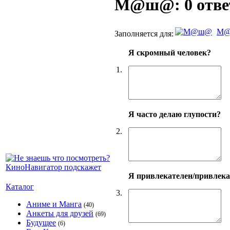
М@ш@: 0 отве
М
Заполняется для:
Я скромный человек?
1.
Я часто делаю глупости?
2.
Я привлекателен/привлек
Каталог
3.
Аниме и Манга
(40)
Анкеты для друзей
(69)
Будущее
(6)