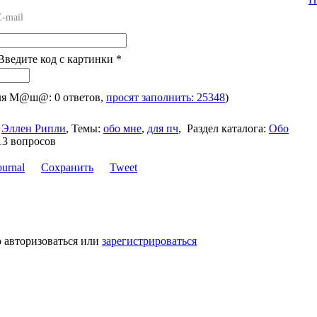
E-mail
 Введите код с картинки
*
для М@ш@: 0 ответов,
просят заполнить: 25348
)
Эллен Рипли
,
Темы:
обо мне
,
для пч
,
Раздел каталога:
Обо
13 вопросов
Сохранить
Tweet
 авторизоваться или
зарегистрироваться