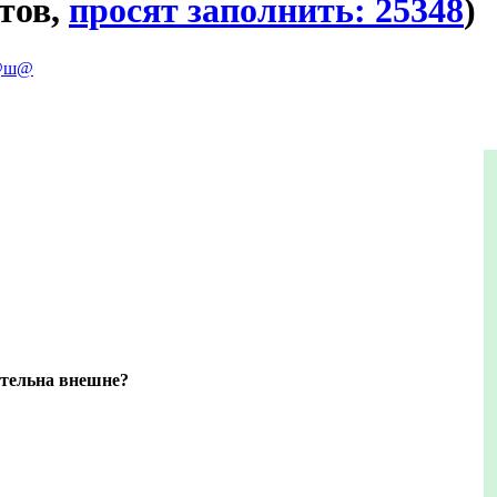
тов,
просят заполнить: 25348
)
@ш@
ательна внешне?