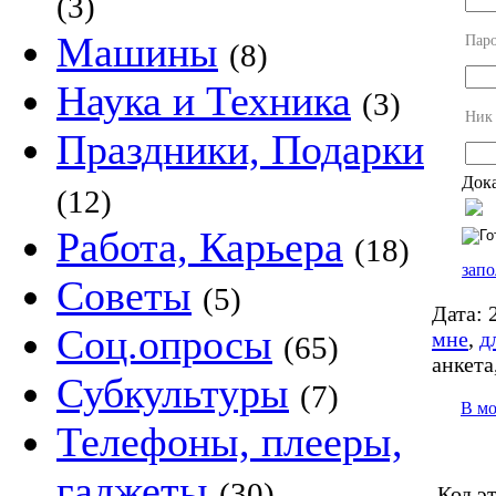
(3)
Машины
Пар
(8)
Наука и Техника
(3)
Ник
Праздники, Подарки
Дока
(12)
Работа, Карьера
(18)
запо
Советы
(5)
Дата:
2
Соц.опросы
мне
,
д
(65)
анкета
Субкультуры
(7)
В м
Телефоны, плееры,
гаджеты
(30)
Код э