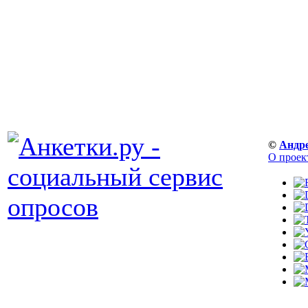
©
Андр
О проек