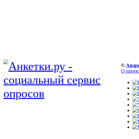
©
Андр
О проек