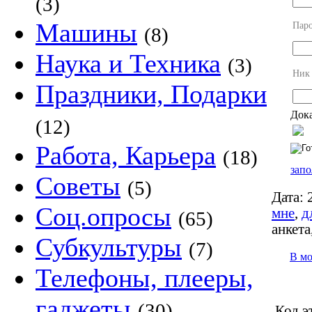
(3)
Машины
Пар
(8)
Наука и Техника
(3)
Ник
Праздники, Подарки
Дока
(12)
Работа, Карьера
(18)
запо
Советы
(5)
Дата:
2
Соц.опросы
мне
,
д
(65)
анкета
Субкультуры
(7)
В м
Телефоны, плееры,
гаджеты
(30)
Код э