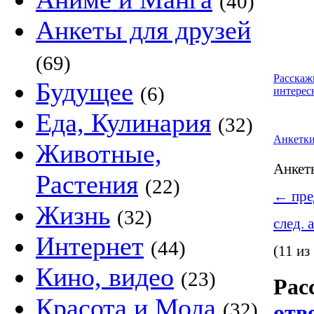
(40)
Анкеты для друзей
(69)
Расскаж
Будущее
(6)
интерес
Еда, Кулинария
(32)
Анкетк
Животные,
Анке
Растения
(22)
←
пре
Жизнь
(32)
след. 
Интернет
(44)
(11 из
Кино, видео
(23)
Рас
Красота и Мода
(32)
отв