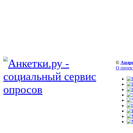
©
Андр
О проек