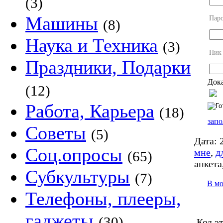
(3)
Машины
Пар
(8)
Наука и Техника
(3)
Ник
Праздники, Подарки
Дока
(12)
Работа, Карьера
(18)
запо
Советы
(5)
Дата:
2
Соц.опросы
мне
,
д
(65)
анкета
Субкультуры
(7)
В м
Телефоны, плееры,
гаджеты
(30)
Код э