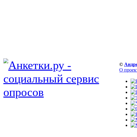
©
Андр
О проек