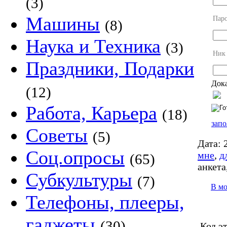
(3)
Машины
Пар
(8)
Наука и Техника
(3)
Ник
Праздники, Подарки
Дока
(12)
Работа, Карьера
(18)
запо
Советы
(5)
Дата:
2
Соц.опросы
мне
,
д
(65)
анкета
Субкультуры
(7)
В м
Телефоны, плееры,
гаджеты
(30)
Код э