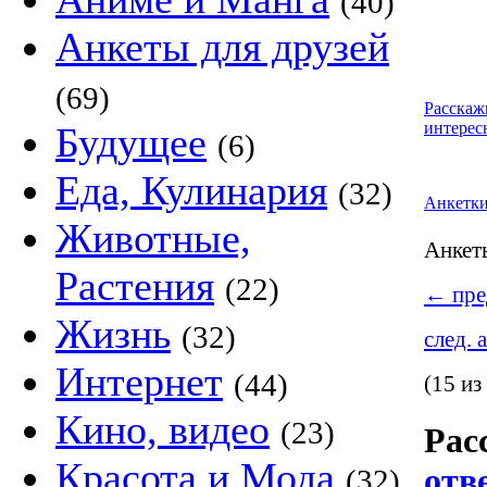
(40)
Анкеты для друзей
(69)
Расскаж
интерес
Будущее
(6)
Еда, Кулинария
(32)
Анкетк
Животные,
Анке
Растения
(22)
←
пре
Жизнь
(32)
след. 
Интернет
(44)
(15 из
Кино, видео
(23)
Рас
Красота и Мода
отв
(32)