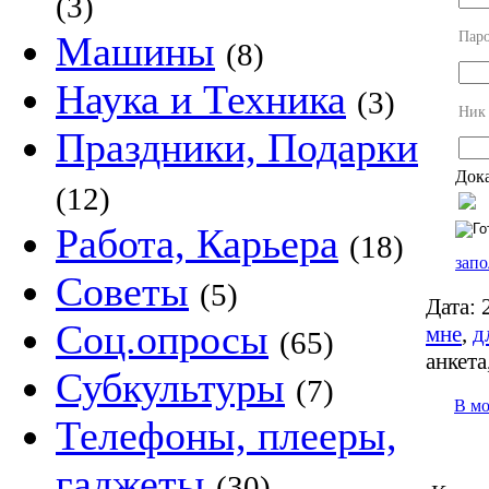
(3)
Пар
Машины
(8)
Наука и Техника
(3)
Ник
Праздники, Подарки
Дока
(12)
Работа, Карьера
(18)
запо
Советы
(5)
Дата:
2
Соц.опросы
мне
,
д
(65)
анкета
Субкультуры
(7)
В м
Телефоны, плееры,
гаджеты
(30)