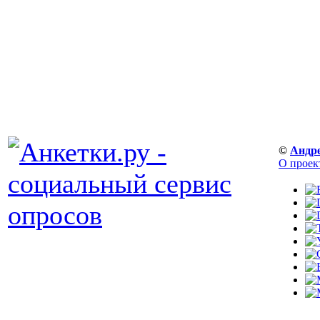
©
Андр
О проек