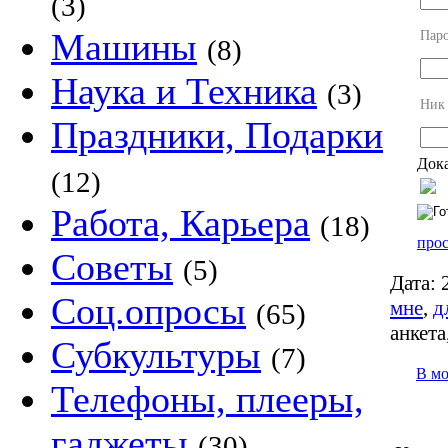
(3)
Машины
Пар
(8)
Наука и Техника
(3)
Ник
Праздники, Подарки
Дока
(12)
Работа, Карьера
(18)
прос
Советы
(5)
Дата:
2
Соц.опросы
мне
,
д
(65)
анкета
Субкультуры
(7)
В м
Телефоны, плееры,
гаджеты
(30)