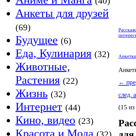
(40)
Анкеты для друзей
(69)
Расскаж
интерес
Будущее
(6)
Еда, Кулинария
(32)
Анкетк
Животные,
Анке
Растения
(22)
←
пре
Жизнь
(32)
след. 
Интернет
(44)
(15 из
Кино, видео
(23)
Рас
Красота и Мода
для Юсен
(32)