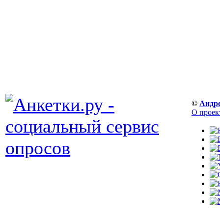
©
Андр
О проек