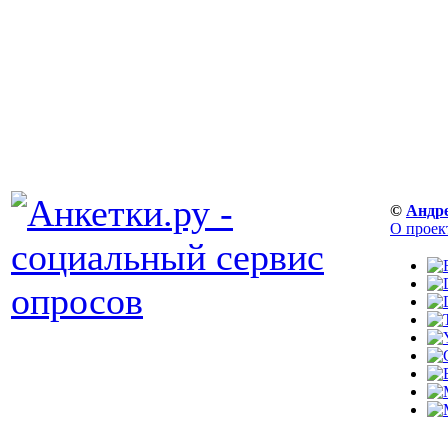
©
Андр
О проек