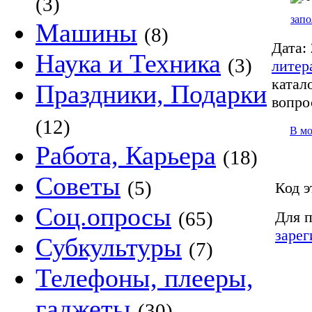
(3)
запо
Машины
(8)
Дата:
Наука и Техника
(3)
литер
катало
Праздники, Подарки
вопро
(12)
В м
Работа, Карьера
(18)
Советы
(5)
Код э
Соц.опросы
(65)
Для п
зарег
Субкультуры
(7)
Телефоны, плееры,
гаджеты
(30)