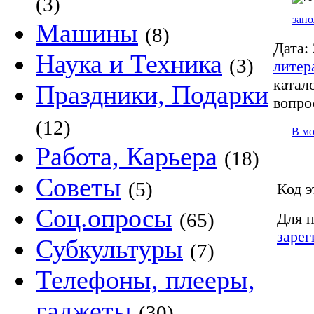
(3)
запо
Машины
(8)
Дата:
Наука и Техника
(3)
литер
катало
Праздники, Подарки
вопро
(12)
В м
Работа, Карьера
(18)
Советы
(5)
Код э
Соц.опросы
(65)
Для п
зарег
Субкультуры
(7)
Телефоны, плееры,
гаджеты
(30)