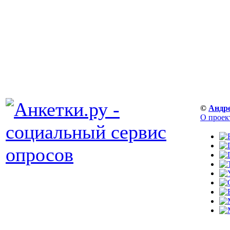
©
Андр
О проек