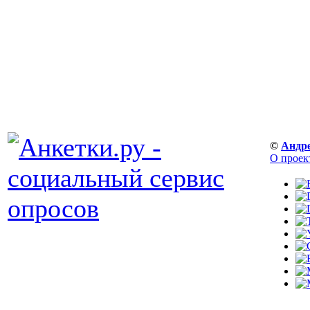
©
Андр
О проек