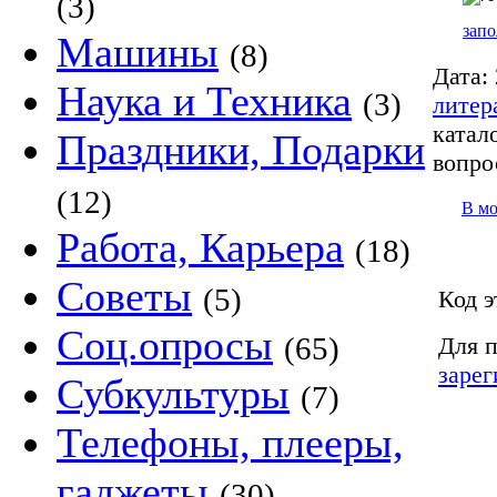
(3)
запо
Машины
(8)
Дата:
Наука и Техника
(3)
литер
катало
Праздники, Подарки
вопро
(12)
В м
Работа, Карьера
(18)
Советы
(5)
Код э
Соц.опросы
(65)
Для п
зарег
Субкультуры
(7)
Телефоны, плееры,
гаджеты
(30)