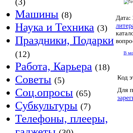
(3)
Машины
(8)
Дата:
Наука и Техника
литер
(3)
катало
Праздники, Подарки
вопро
(12)
В м
Работа, Карьера
(18)
Советы
Код э
(5)
Для п
Соц.опросы
(65)
зарег
Субкультуры
(7)
Телефоны, плееры,
гаджеты
(30)