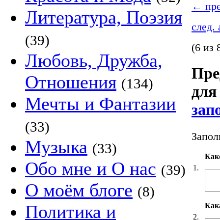
←
пре
Литература, Поэзия
след.
(39)
(6 из 
Любовь, Дружба,
Пре
Отношения
(134)
для 
Мечты и Фантазии
зап
(33)
Запол
Музыка
(33)
Как
Обо мне и О нас
(39)
1.
О моём блоге
(8)
Кака
Политика и
2.