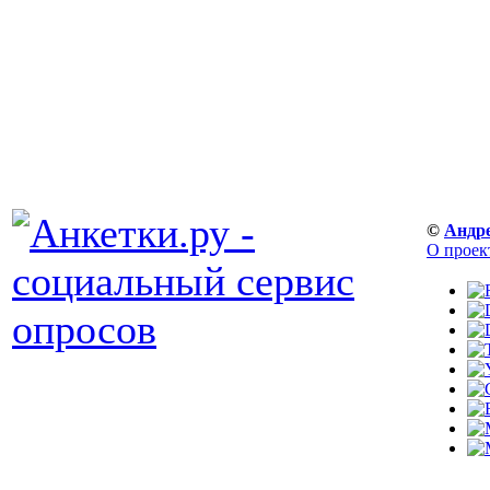
©
Андр
О проек