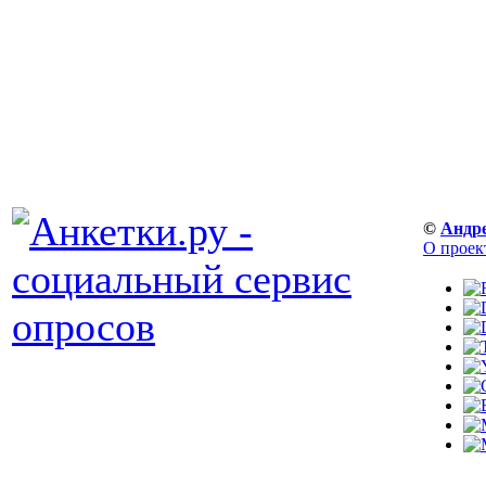
©
Андр
О проек