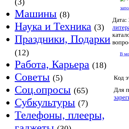
(3)
запо
Машины
(8)
Дата:
Наука и Техника
(3)
литер
катало
Праздники, Подарки
вопро
(12)
В м
Работа, Карьера
(18)
Советы
(5)
Код э
Соц.опросы
(65)
Для п
зарег
Субкультуры
(7)
Телефоны, плееры,
гаджеты
(30)