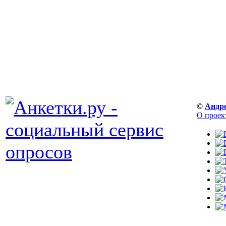
©
Андр
О проек