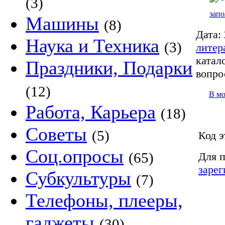
(3)
запо
Машины
(8)
Дата:
Наука и Техника
(3)
литер
катало
Праздники, Подарки
вопро
(12)
В м
Работа, Карьера
(18)
Советы
(5)
Код э
Соц.опросы
(65)
Для п
зарег
Субкультуры
(7)
Телефоны, плееры,
гаджеты
(30)