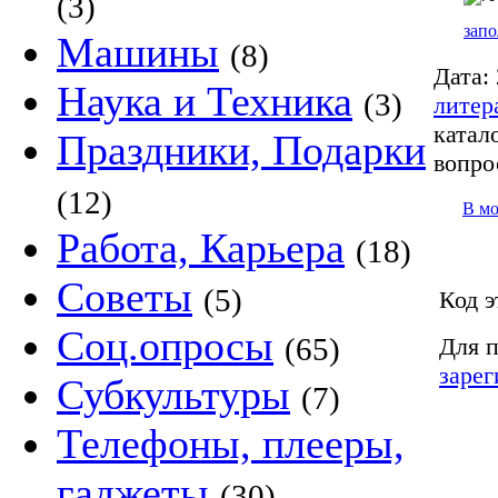
(3)
запо
Машины
(8)
Дата:
Наука и Техника
(3)
литер
катало
Праздники, Подарки
вопро
(12)
В м
Работа, Карьера
(18)
Советы
(5)
Код э
Соц.опросы
(65)
Для п
зарег
Субкультуры
(7)
Телефоны, плееры,
гаджеты
(30)