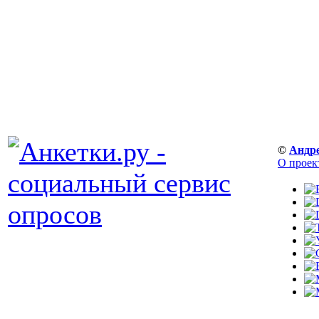
©
Андр
О проек