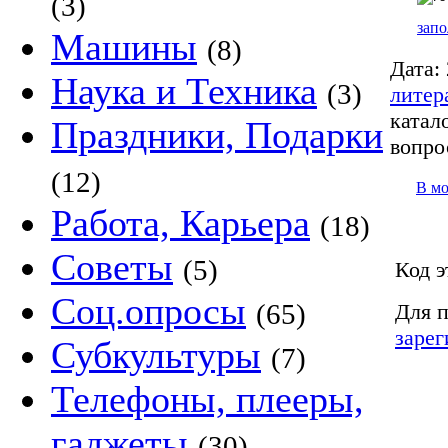
(3)
запо
Машины
(8)
Дата:
Наука и Техника
(3)
литер
катало
Праздники, Подарки
вопро
(12)
В м
Работа, Карьера
(18)
Советы
(5)
Код э
Соц.опросы
(65)
Для п
зарег
Субкультуры
(7)
Телефоны, плееры,
гаджеты
(30)