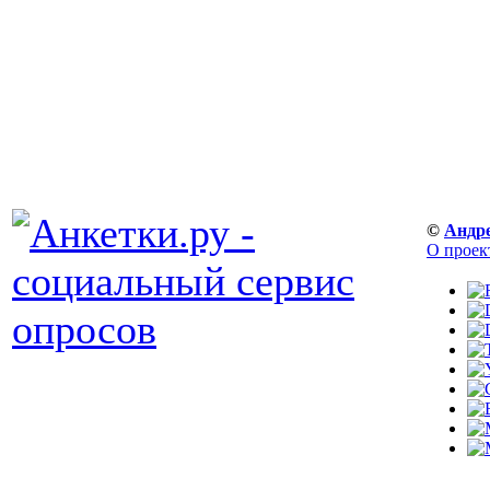
©
Андр
О проек