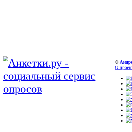
©
Андр
О проек