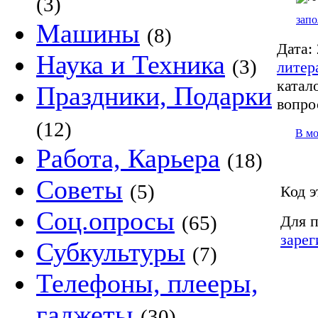
(3)
запо
Машины
(8)
Дата:
Наука и Техника
(3)
литер
катало
Праздники, Подарки
вопро
(12)
В м
Работа, Карьера
(18)
Советы
(5)
Код э
Соц.опросы
(65)
Для п
зарег
Субкультуры
(7)
Телефоны, плееры,
гаджеты
(30)